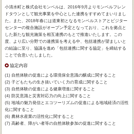
小清水町と株式会社モンベルは、2016年9月よりモンベルフレン
ドタウンとして観光事業を中心とした連携をすすめてまいりまし
た。また、2018年春には道東初となるモンベルストアとビジター
センターの複合施設がオープン予定となっており、これを拠点と
した新たな観光施策を相互連携のもとで推進いたします。この
度、より広い分野での連携策を考える中、包括連携が望ましいと
の結論に至り、協議を進め「包括連携に関する協定」を締結する
ことで合意いたしました。
協定内容
(1) 自然体験の促進による環境保全意識の醸成に関すること
(2) 子どもたちの生き抜いていく力の育成に関すること
(3) 自然体験の促進による健康増進に関すること
(4) 防災意識と災害対応力の向上に関すること
(5) 地域の魅力発信とエコツーリズムの促進による地域経済の活性
化に関すること
(6) 農林水産業の活性化に関すること
(7) 高齢者、障がい者等の自然体験参加の促進に関すること