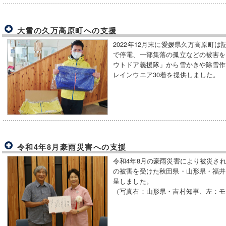
大雪の久万高原町への支援
2022年12月末に愛媛県久万高原町
で停電、一部集落の孤立などの被害を
ウトドア義援隊」から雪かきや除雪作
レインウエア30着を提供しました。
令和4年8月豪雨災害への支援
令和4年8月の豪雨災害により被災さ
の被害を受けた秋田県・山形県・福井
呈しました。
（写真右：山形県・吉村知事、左：モ