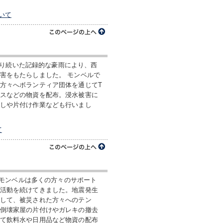
いて
て降り続いた記録的な豪雨により、西
害をもたらしました。 モンベルで
方々へボランティア団体を通じてT
スなどの物資を配布。浸水被害に
しや片付け作業なども行いまし
て
後、モンベルは多くの方々のサポート
活動を続けてきました。地震発生
して、被災された方々へのテン
倒壊家屋の片付けやガレキの撤去
て飲料水や日用品など物資の配布