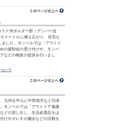
動
コロラド州ボルダー郡（デンバー近
キロメートルに燃え広がり、住宅な
災しました。モンベルでは「アウトド
めの援助金の受け付けや、モンベ
アなどの物資の提供を行いまし
について
り、九州を中心に中部地方など日本
。モンベルでは「アウトドア義援
などの貸し出し、生活必需品をは
付けやガレキの撤去などの活動を