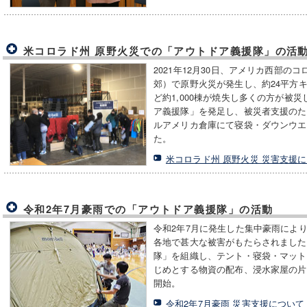
米コロラド州 原野火災での「アウトドア義援隊」の活
2021年12月30日、アメリカ西部の
郊）で原野火災が発生し、約24平方
ど約1,000棟が焼失し多くの方が被
ア義援隊」を発足し、被災者支援のた
ルアメリカ倉庫にて寝袋・ダウンウエ
た。
米コロラド州 原野火災 災害支援
令和2年7月豪雨での「アウトドア義援隊」の活動
令和2年7月に発生した集中豪雨によ
各地で甚大な被害がもたらされました
隊」を組織し、テント・寝袋・マット
じめとする物資の配布、浸水家屋の片
開始。
令和2年7月豪雨 災害支援について