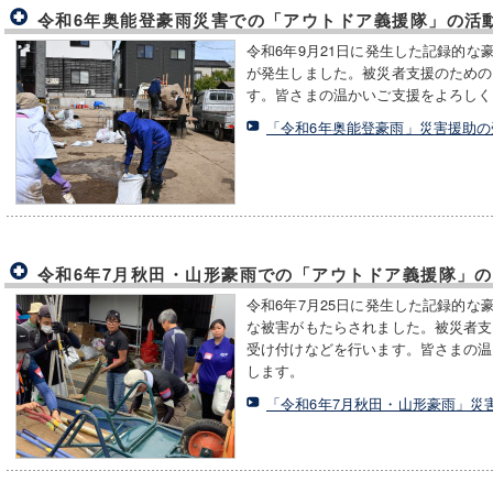
令和6年奥能登豪雨災害での「アウトドア義援隊」の活
令和6年9月21日に発生した記録的
が発生しました。被災者支援のための
す。皆さまの温かいご支援をよろしく
「令和6年奥能登豪雨」災害援助
令和6年7月秋田・山形豪雨での「アウトドア義援隊」
令和6年7月25日に発生した記録的
な被害がもたらされました。被災者支
受け付けなどを行います。皆さまの温
します。
「令和6年7月秋田・山形豪雨」災