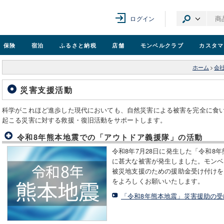
ログイン
保険
宿泊
ふるさと納税
店舗
モンベル
クラブ
カスタマ
ホーム
>
会
災害支援活動
科学がこれほど進歩した現代においても、自然災害による被害を完全に食
起こる災害に対する救援・復旧活動をサポートします。
令和8年熊本地震での「アウトドア義援隊」の活動
令和8年7月28日に発生した「令和8
に甚大な被害が発生しました。モンベ
被災地支援のための援助金受け付けを
をよろしくお願いいたします。
「令和8年熊本地震」災害援助の