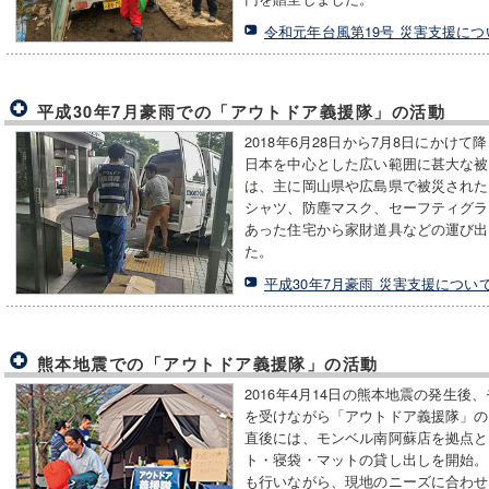
令和元年台風第19号 災害支援につ
平成30年7月豪雨での「アウトドア義援隊」の活動
2018年6月28日から7月8日にかけ
日本を中心とした広い範囲に甚大な被
は、主に岡山県や広島県で被災された
シャツ、防塵マスク、セーフティグラ
あった住宅から家財道具などの運び出
た。
平成30年7月豪雨 災害支援につい
熊本地震での「アウトドア義援隊」の活動
2016年4月14日の熊本地震の発生
を受けながら「アウトドア義援隊」の
直後には、モンベル南阿蘇店を拠点と
ト・寝袋・マットの貸し出しを開始。
も行いながら、現地のニーズに合わせ