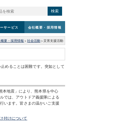
検索
ーサービス
会社概要
・採用情報
社概要・採用情報
>
社会活動
>
災害支援活動
い止めることは困難です。突如として
年熊本地震」により、熊本県を中心
ルでは、アウトドア義援隊による
行います。皆さまの温かいご支援
受け付けについて