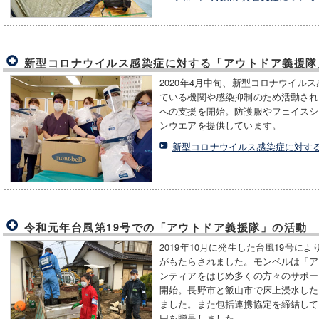
新型コロナウイルス感染症に対する「アウトドア義援隊
2020年4月中旬、新型コロナウイル
ている機関や感染抑制のため活動され
への支援を開始。防護服やフェイスシ
ンウエアを提供しています。
新型コロナウイルス感染症に対す
令和元年台風第19号での「アウトドア義援隊」の活動
2019年10月に発生した台風19号
がもたらされました。モンベルは「ア
ンティアをはじめ多くの方々のサポー
開始。長野市と飯山市で床上浸水した
ました。また包括連携協定を締結して
円を贈呈しました。