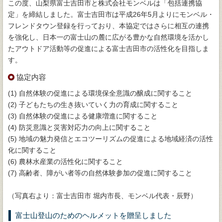
この度、山梨県富士吉田市と株式会社モンベルは「包括連携協
定」を締結しました。富士吉田市は平成26年5月よりにモンベル・
フレンドタウン登録を行っており、本協定ではさらに相互の連携
を強化し、日本一の富士山の麓に広がる豊かな自然環境を活かし
たアウトドア活動等の促進による富士吉田市の活性化を目指しま
す。
協定内容
(1) 自然体験の促進による環境保全意識の醸成に関すること
(2) 子どもたちの生き抜いていく力の育成に関すること
(3) 自然体験の促進による健康増進に関すること
(4) 防災意識と災害対応力の向上に関すること
(5) 地域の魅力発信とエコツーリズムの促進による地域経済の活性
化に関すること
(6) 農林水産業の活性化に関すること
(7) 高齢者、障がい者等の自然体験参加の促進に関すること
（写真右より：富士吉田市 堀内市長、モンベル代表・辰野）
富士山登山のためのヘルメットを贈呈しました