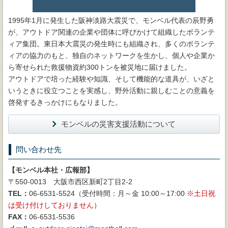
1995年1月に発生した阪神淡路大震災で、モンベル代表の辰野勇
が、アウトドア関連の企業や団体に呼びかけて組織したボランテ
ィア集団。東日本大震災の発生時にも組織され、多くのボランテ
ィアの協力のもと、独自のネットワークを生かし、個人や企業か
ら寄せられた救援物資約300トンを被災地に届けました。
アウトドアで培った経験や知識、そして機能的な道具が、いざと
いうときに役立つことを実感し、野外活動に親しむことの意義を
啓発するきっかけにもなりました。
モンベルの災害支援活動について
問い合わせ先
【モンベル本社・広報部】
〒550-0013 大阪市西区新町2丁目2-2
TEL：
06-6531-5524（受付時間：月～金 10:00～17:00
土日祝
は受け付けしておりません
）
FAX：
06-6531-5536