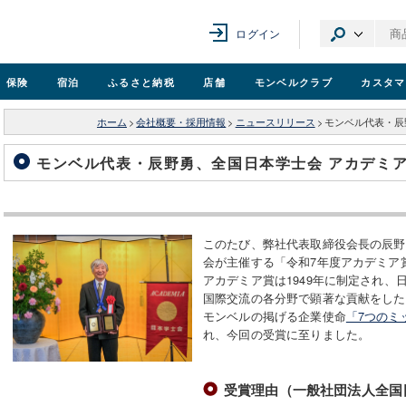
ログイン
保険
宿泊
ふるさと納税
店舗
モンベル
クラブ
カスタマ
ホーム
>
会社概要・採用情報
>
ニュースリリース
>
モンベル代表・辰
モンベル代表・辰野勇、全国日本学士会 アカデミ
このたび、弊社代表取締役会長の辰野
会が主催する「令和7年度アカデミア
アカデミア賞は1949年に制定され
国際交流の各分野で顕著な貢献をした
モンベルの掲げる企業使命
「7つのミ
れ、今回の受賞に至りました。
受賞理由（一般社団法人全国