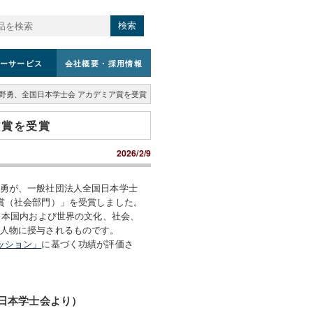
検索
ーサービス
会社概要
・採用情報
野勇、全国日本学士会 アカデミア賞を受賞
ア賞を受賞
2026/2/9
勇が、一般社団法人全国日本学士
賞（社会部門）」を受賞しました。
、日本国内および世界の文化、社会、
人物に授与されるものです。
ッション」
に基づく功績が評価さ
日本学士会より）