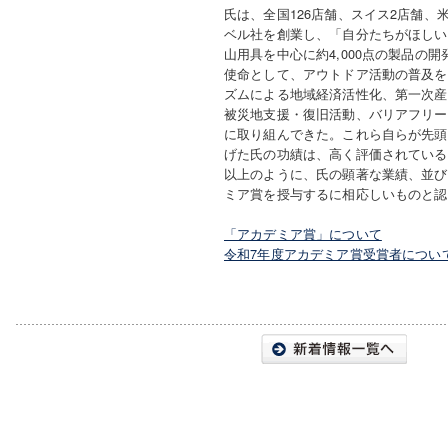
氏は、全国126店舗、スイス2店舗、
ベル社を創業し、「自分たちがほしい
山用具を中心に約4,000点の製品の
使命として、アウトドア活動の普及を
ズムによる地域経済活性化、第一次産
被災地支援・復旧活動、バリアフリー
に取り組んできた。これら自らが先頭
げた氏の功績は、高く評価されている
以上のように、氏の顕著な業績、並び
ミア賞を授与するに相応しいものと認
「アカデミア賞」について
令和7年度アカデミア賞受賞者につい