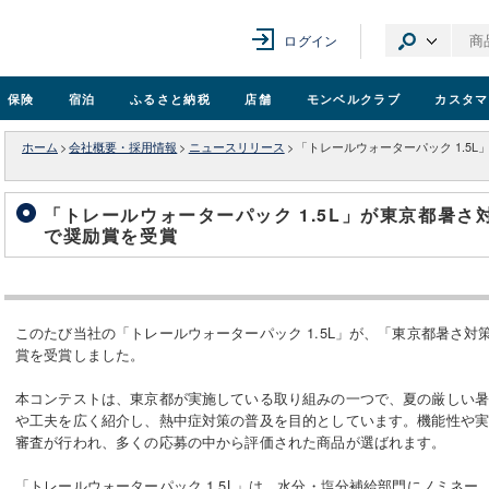
ログイン
保険
宿泊
ふるさと納税
店舗
モンベル
クラブ
カスタマ
ホーム
>
会社概要・採用情報
>
ニュースリリース
>
「トレールウォーターパック 1.5
「トレールウォーターパック 1.5L」が東京都暑
で奨励賞を受賞
このたび当社の「トレールウォーターパック 1.5L」が、「東京都暑さ
賞を受賞しました。
本コンテストは、東京都が実施している取り組みの一つで、夏の厳しい
や工夫を広く紹介し、熱中症対策の普及を目的としています。機能性や
審査が行われ、多くの応募の中から評価された商品が選ばれます。
「トレールウォーターパック 1.5L」は、水分・塩分補給部門にノミネー