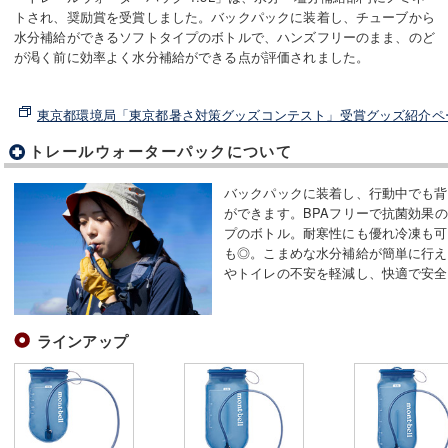
トされ、奨励賞を受賞しました。バックパックに装着し、チューブから
水分補給ができるソフトタイプのボトルで、ハンズフリーのまま、のど
が渇く前に効率よく水分補給ができる点が評価されました。
東京都環境局「東京都暑さ対策グッズコンテスト」受賞グッズ紹介ペ
トレールウォーターパックについて
バックパックに装着し、行動中でも背
ができます。BPAフリーで抗菌効果
プのボトル。耐寒性にも優れ冷凍も可
も◎。こまめな水分補給が簡単に行え
やトイレの不安を軽減し、快適で安全
ラインアップ