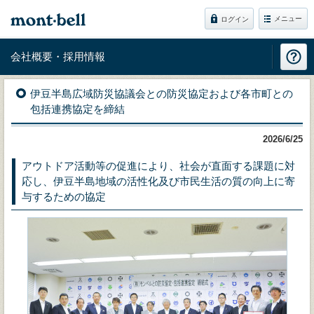
メニュー
ログイン
会社概要・採用情報
伊豆半島広域防災協議会との防災協定および各市町との
包括連携協定を締結
2026/6/25
アウトドア活動等の促進により、社会が直面する課題に対
応し、伊豆半島地域の活性化及び市民生活の質の向上に寄
与するための協定