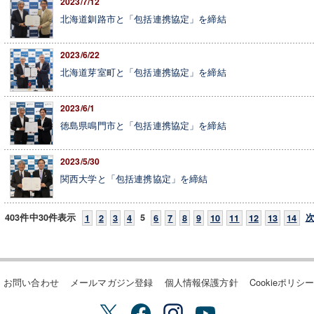
2023/7/12
北海道釧路市と「包括連携協定」を締結
2023/6/22
北海道芽室町と「包括連携協定」を締結
2023/6/1
徳島県鳴門市と「包括連携協定」を締結
2023/5/30
関西大学と「包括連携協定」を締結
403件中30件表示
5
1
2
3
4
6
7
8
9
10
11
12
13
14
お問い合わせ
メールマガジン登録
個人情報保護方針
Cookieポリシ