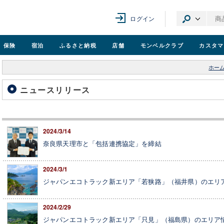
ログイン
保険
宿泊
ふるさと納税
店舗
モンベル
クラブ
カスタマ
ホー
ニュースリリース
2024/3/14
奈良県天理市と「包括連携協定」を締結
2024/3/1
ジャパンエコトラック新エリア「若狭路」（福井県）のエリ
2024/2/29
ジャパンエコトラック新エリア「只見」（福島県）のエリア