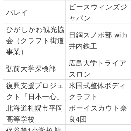
ピースウィンズジ
バレイ
ャパン
ひがしかわ観光協
日鋼スノボ部 with
会（クラフト街道
井内鉄工
事業）
広島大学トライア
弘前大学探検部
スロン
復興支援プロジェ
米国式整体ボディ
クト「日本一心」
クラフト
北海道札幌市平岡
ボーイスカウト奈
高等学校
良4団
保谷第1小学校 読