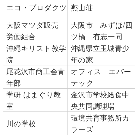
エコ・プロダクツ
燕山荘
大阪マツダ販売
大阪市 みずほ/四
労働組合
ツ橋 有志一同
沖縄キリスト教学
沖縄県立玉城青少
院
年の家
尾花沢市商工会青
オフィス エバー
年部
テック
学研 はまぐり教
金沢市学校給食中
室
央共同調理場
環境共育事務所カ
川の学校
ラーズ