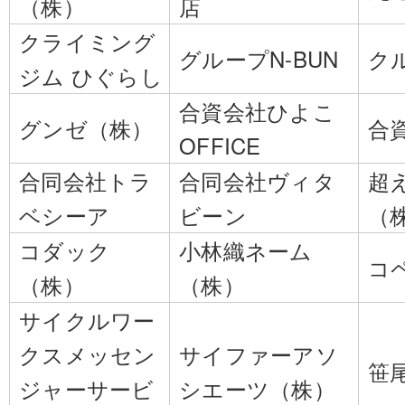
（株）
店
クライミング
グループN-BUN
ク
ジム ひぐらし
合資会社ひよこ
グンゼ（株）
合
OFFICE
合同会社トラ
合同会社ヴィタ
超
ベシーア
ビーン
（
コダック
小林織ネーム
コ
（株）
（株）
サイクルワー
クスメッセン
サイファーアソ
笹
ジャーサービ
シエーツ（株）