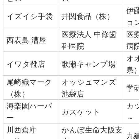
伊
イズイシ手袋
井関食品（株）
ョ
医療法人 中條歯
医
西表島 漕屋
科医院
病
オ
イワタ靴店
歌瀬キャンプ場
泉
尾崎織マーク
オッシュマンズ
学
（株）
池袋店
海楽園ハーバ
カ
カスケット
ー
～
川西倉庫
かんぽ生命大阪支
九