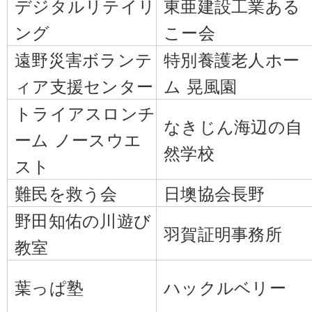
デジタルリテイリ
東亜建設工業ある
ング
こー会
遠野災害ボランテ
特別養護老人ホー
ィア支援センター
ム 晃風園
トライアスロンチ
なきじん海辺の自
ーム ノースウエ
然学校
スト
難民を救う会
日墺協会長野
野田知佑の川遊び
羽賀証明事務所
教室
葉っぱ塾
ハックルベリー