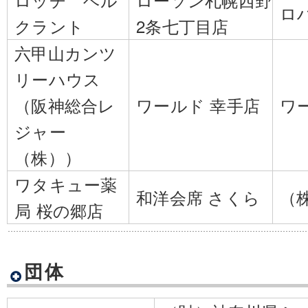
ロ
クラント
2条七丁目店
六甲山カンツ
リーハウス
（阪神総合レ
ワールド 幸手店
ワ
ジャー
（株））
ワタキュー薬
和洋会席 さくら
（
局 桜の郷店
団体