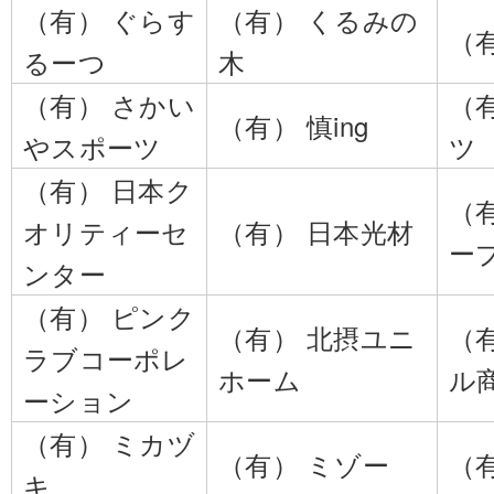
（有） ぐらす
（有） くるみの
（
るーつ
木
（有） さかい
（
（有） 慎ing
やスポーツ
ツ
（有） 日本ク
（
オリティーセ
（有） 日本光材
ー
ンター
（有） ピンク
（有） 北摂ユニ
（
ラブコーポレ
ホーム
ル
ーション
（有） ミカヅ
（有） ミゾー
（
キ