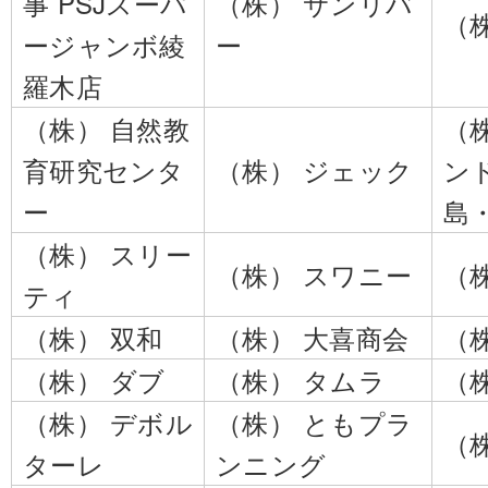
事 PSJスーパ
（株） サンリバ
（
ージャンボ綾
ー
羅木店
（株） 自然教
（
育研究センタ
（株） ジェック
ン
ー
島
（株） スリー
（株） スワニー
（
ティ
（株） 双和
（株） 大喜商会
（
（株） ダブ
（株） タムラ
（
（株） デボル
（株） ともプラ
（
ターレ
ンニング