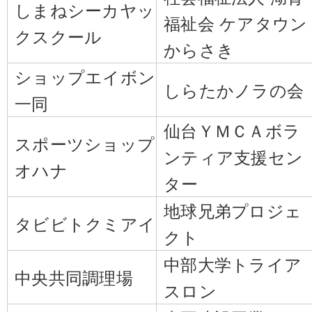
しまねシーカヤッ
福祉会 ケアタウン
クスクール
からさき
ショップエイボン
しらたかノラの会
一同
仙台ＹＭＣＡボラ
スポーツショップ
ンティア支援セン
オハナ
ター
地球兄弟プロジェ
タビビトクミアイ
クト
中部大学トライア
中央共同調理場
スロン