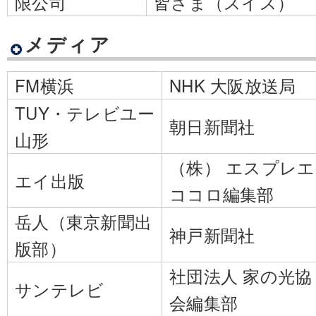
限公司
皆さま（スイス）
メディア
FM横浜
NHK 大阪放送局
TUY・テレビユー
朝日新聞社
山形
（株） エスプレエ
エイ出版
ココロ編集部
岳人（東京新聞出
神戸新聞社
版部）
社団法人 家の光協
サンテレビ
会編集部