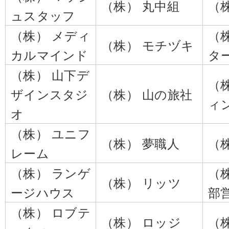
（株） 丸中組
（
ュスタッフ
（株） メディ
（
（株） モチヅキ
カルマインド
タ
（株） 山下デ
（
ザインスタジ
（株） 山の旅社
ィ
オ
（株） ユニフ
（株） 夢職人
（
レーム
（株） ランゲ
（
（株） リッツ
ージハウス
部
（株） ロブテ
（株） ロッジ
（