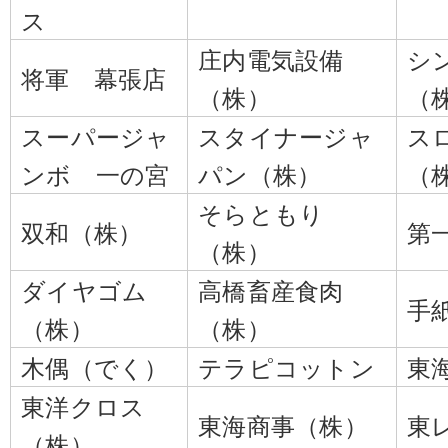
ス
庄内電気設備
シ
将軍 幕張店
（株）
（
スーパージャ
スタイナージャ
ス
ンボ 一の宮
パン（株）
（
そらともり
双和（株）
第
（株）
ダイヤゴム
高橋畜産食肉
手
（株）
（株）
木偶（でく）
テラピコットン
東
東洋クロス
東海商事（株）
東
（株）