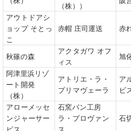
（株））
アウトドアシ
ョップ そとっ
赤帽 庄司運送
赤
こ
アクタガワ オフ
秋篠の森
旭
ィス
阿津里浜リゾ
アトリエ・ラ・
ア
ート開発
プリマヴェーラ
ビ
（株）
アローメッセ
石窯パン工房
ンジャーサー
ラ・プロヴァン
石
ビス
ス