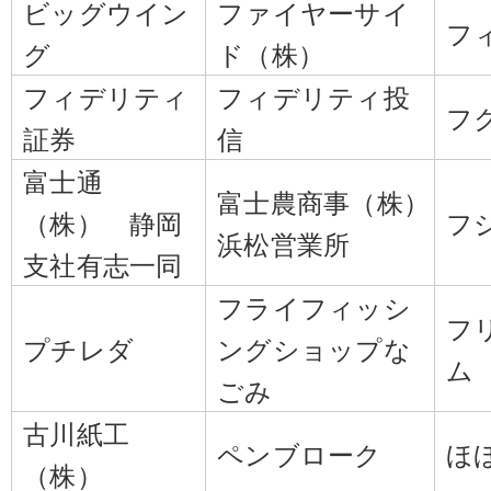
ビッグウイン
ファイヤーサイ
フ
グ
ド（株）
フィデリティ
フィデリティ投
フ
証券
信
富士通
富士農商事（株）
（株） 静岡
フ
浜松営業所
支社有志一同
フライフィッシ
フ
プチレダ
ングショップな
ム
ごみ
古川紙工
ペンブローク
ほ
（株）