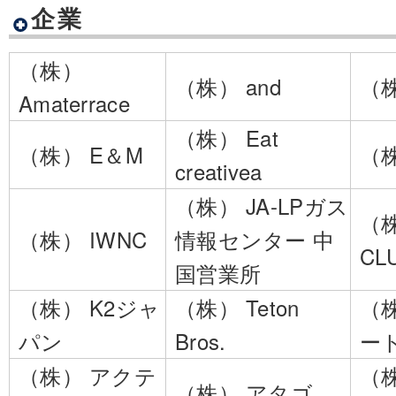
企業
（株）
（株） and
（
Amaterrace
（株） Eat
（株） E＆M
（
creativea
（株） JA-LPガス
（株
（株） IWNC
情報センター 中
CL
国営業所
（株） K2ジャ
（株） Teton
（
パン
Bros.
ー
（株） アクテ
（
（株） アタゴ