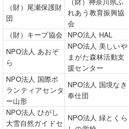
（財）神奈川県ふ
（財）尾瀬保護財
れあう教育振興協
団
会
（財）キープ協会
NPO法人 HAL
NPO法人 美しいや
NPO法人 あおぞ
まがた森林活動支
ら
援センター
NPO法人 国際ボ
NPO法人 国境なき
ランティアセンタ
奉仕団
ー山形
NPO法人 ひがし
NPO法人 緑とくら
大雪自然ガイドセ
しの学校