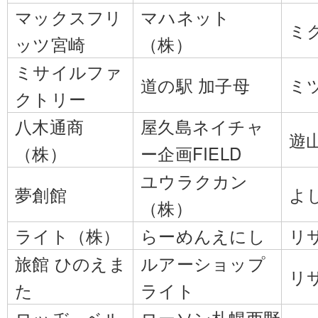
マックスフリ
マハネット
ミ
ッツ宮崎
（株）
ミサイルファ
道の駅 加子母
ミ
クトリー
八木通商
屋久島ネイチャ
遊
（株）
ー企画FIELD
ユウラクカン
夢創館
よ
（株）
ライト（株）
らーめんえにし
リ
旅館 ひのえま
ルアーショップ
リ
た
ライト
ロッヂ ベル
ローソン札幌西野