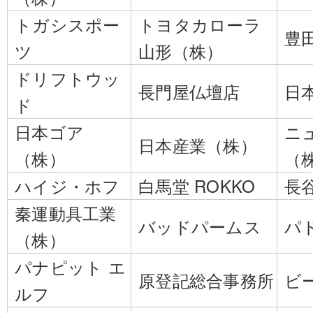
トガシスポー
トヨタカローラ
豊
ツ
山形（株）
ドリフトウッ
長門屋仏壇店
日
ド
日本ゴア
ニ
日本産業（株）
（株）
（
ハイジ・ホフ
白馬堂 ROKKO
長
秦運動具工業
バッドパームス
パ
（株）
パナピット エ
原登記総合事務所
ビ
ルフ